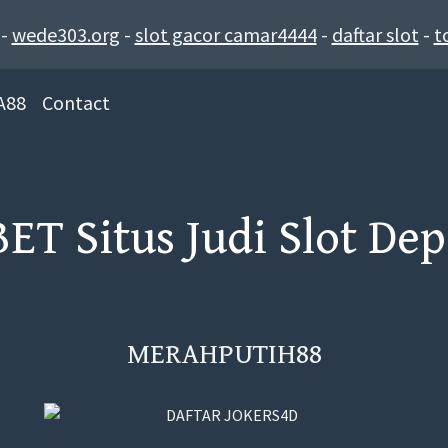
-
wede303.org
-
slot gacor camar4444
-
daftar slot
-
t
A88
Contact
T Situs Judi Slot De
MERAHPUTIH88